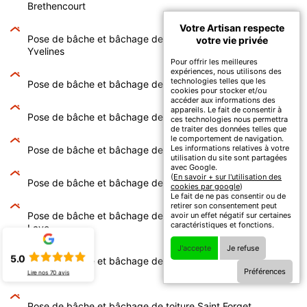
Brethencourt
Votre Artisan respecte
Pose de bâche et bâchage de toiture Saint Leger En
votre vie privée
Yvelines
Pour offrir les meilleures
expériences, nous utilisons des
technologies telles que les
Pose de bâche et bâchage de toiture Saint Lambert
cookies pour stocker et/ou
accéder aux informations des
appareils. Le fait de consentir à
Pose de bâche et bâchage de toiture Saint Illiers Le Bois
ces technologies nous permettra
de traiter des données telles que
le comportement de navigation.
Les informations relatives à votre
Pose de bâche et bâchage de toiture Saint Hilarion
utilisation du site sont partagées
avec Google.
(
En savoir + sur l'utilisation des
Pose de bâche et bâchage de toiture Saint Illiers La Ville
cookies par google
)
Le fait de ne pas consentir ou de
retirer son consentement peut
Pose de bâche et bâchage de toiture Saint Germain En
avoir un effet négatif sur certaines
caractéristiques et fonctions.
Laye
J'accepte
Je refuse
5.0
Pose de bâche et bâchage de toiture Saint Germain De La
Préférences
Grange
Lire nos
70
avis
Pose de bâche et bâchage de toiture Saint Forget