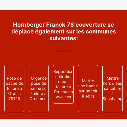
Hornberger Franck 78 couverture se
déplace également sur les communes
suivantes:
Réparation
infiltration
Pose de
Urgence
Mettre
Mettre
d eau
bâche de
pose de
hors d'eau
une bache
toiture à
toiture à
bache sur
sa toiture
sur un toit
Prunay en
Orphin
toiture à
à
à Ablis
yvelines
78125
Orcemont
Sonchamp