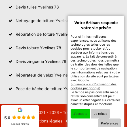
Devis tuiles Yvelines 78
Nettoyage de toiture Yvelines
Votre Artisan respecte
votre vie privée
Réparation de toiture Yvelines 78
Pour offrir les meilleures
expériences, nous utilisons des
technologies telles que les
Devis toiture Yvelines 78
cookies pour stocker et/ou
accéder aux informations des
appareils. Le fait de consentir à
ces technologies nous permettra
Devis zinguerie Yvelines 78
de traiter des données telles que
le comportement de navigation.
Les informations relatives à votre
Réparateur de velux Yvelines 78
utilisation du site sont partagées
avec Google.
(
En savoir + sur l'utilisation des
Pose de bâche de toiture Yvelines 78
cookies par google
)
Le fait de ne pas consentir ou de
retirer son consentement peut
avoir un effet négatif sur certaines
caractéristiques et fonctions.
© 2021 - 2026 - Tout droit réservé
J'accepte
Je refuse
5.0
Mentions légales
|
Contactez-nous
Préférences
Lire nos
70
avis