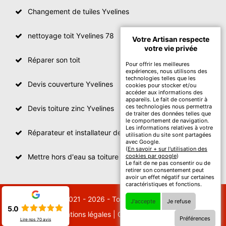
Changement de tuiles Yvelines
nettoyage toit Yvelines 78
Votre Artisan respecte
votre vie privée
Réparer son toit
Pour offrir les meilleures
expériences, nous utilisons des
technologies telles que les
Devis couverture Yvelines
cookies pour stocker et/ou
accéder aux informations des
appareils. Le fait de consentir à
ces technologies nous permettra
Devis toiture zinc Yvelines
de traiter des données telles que
le comportement de navigation.
Les informations relatives à votre
Réparateur et installateur de fenetre de toit Yvelines
utilisation du site sont partagées
avec Google.
(
En savoir + sur l'utilisation des
Mettre hors d'eau sa toiture Yvelines
cookies par google
)
Le fait de ne pas consentir ou de
retirer son consentement peut
avoir un effet négatif sur certaines
caractéristiques et fonctions.
© 2021 - 2026 - Tout droit réservé
J'accepte
Je refuse
5.0
Mentions légales
|
Contactez-nous
Préférences
Lire nos
70
avis