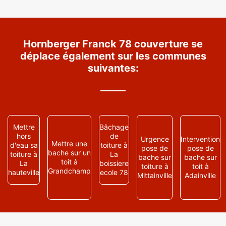
Hornberger Franck 78 couverture se
déplace également sur les communes
suivantes:
Mettre
Bâchage
hors
de
Urgence
Intervention
Mettre une
d'eau sa
toiture à
pose de
pose de
bache sur un
toiture à
La
bache sur
bache sur
toit à
La
boissiere
toiture à
toit à
Grandchamp
hauteville
ecole 78
Mittainville
Adainville