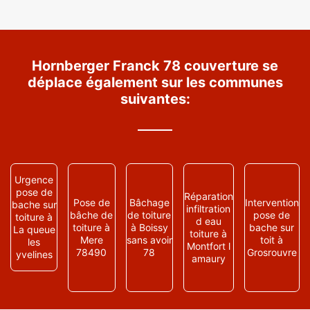
Hornberger Franck 78 couverture se
déplace également sur les communes
suivantes:
Urgence
pose de
Réparation
Pose de
Bâchage
Intervention
bache sur
infiltration
bâche de
de toiture
pose de
toiture à
d eau
toiture à
à Boissy
bache sur
La queue
toiture à
Mere
sans avoir
toit à
les
Montfort l
78490
78
Grosrouvre
yvelines
amaury