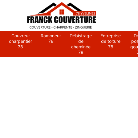
Couvreur
Ramoneur
Débistrage
Entreprise
D
charpentier
78
de
de toiture
po
78
cheminée
78
gou
78