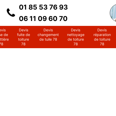
01 85 53 76 93
06 11 09 60 70
evis
Devis
Devis
Devis
Devis
se de
fuite de
changement
nettoyage
réparation
ttière
toiture
de tuile 78
de toiture
de toiture
78
78
78
78