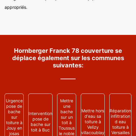
appropriés.
Hornberger Franck 78 couverture se
déplace également sur les communes
suivantes:
Urgence
Mettre
pose de
une
Mettre hors
Réparation
bache
bache
Intervention
d'eau sa
infiltration
sur
sur un
pose de
toiture à
d eau
toiture à
toit à
bache sur
Velizy
toiture à
Jouy en
Toussus
toit à Buc
villacoublay
Versailles
josas
le noble