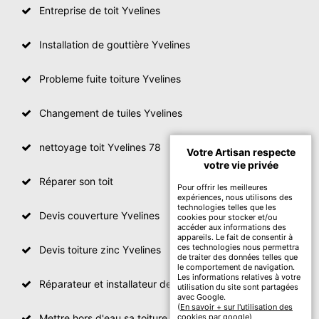
Entreprise de toit Yvelines
Installation de gouttière Yvelines
Probleme fuite toiture Yvelines
Changement de tuiles Yvelines
nettoyage toit Yvelines 78
Votre Artisan respecte
votre vie privée
Réparer son toit
Pour offrir les meilleures
expériences, nous utilisons des
technologies telles que les
Devis couverture Yvelines
cookies pour stocker et/ou
accéder aux informations des
appareils. Le fait de consentir à
ces technologies nous permettra
Devis toiture zinc Yvelines
de traiter des données telles que
le comportement de navigation.
Les informations relatives à votre
Réparateur et installateur de fenetre de toit Yvelines
utilisation du site sont partagées
avec Google.
(
En savoir + sur l'utilisation des
Mettre hors d'eau sa toiture Yvelines
cookies par google
)