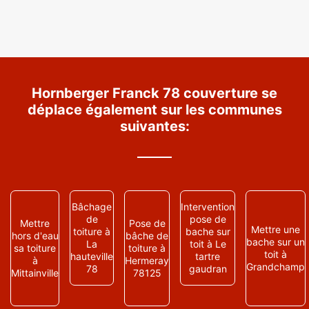
Hornberger Franck 78 couverture se
déplace également sur les communes
suivantes:
Bâchage
Intervention
de
pose de
Mettre
Pose de
Mettre une
toiture à
bache sur
hors d'eau
bâche de
bache sur un
La
toit à Le
sa toiture
toiture à
toit à
hauteville
tartre
à
Hermeray
Grandchamp
78
gaudran
Mittainville
78125