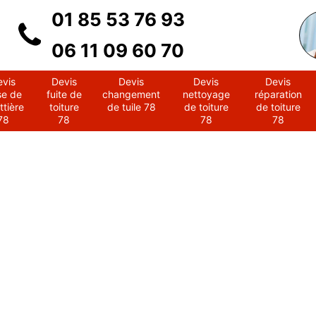
01 85 53 76 93
06 11 09 60 70
evis
Devis
Devis
Devis
Devis
se de
fuite de
changement
nettoyage
réparation
ttière
toiture
de tuile 78
de toiture
de toiture
78
78
78
78