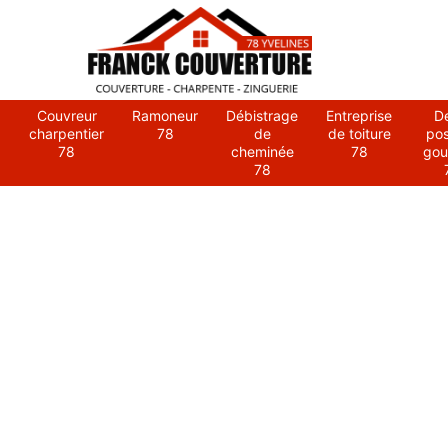
Couvreur
Ramoneur
Débistrage
Entreprise
D
charpentier
78
de
de toiture
po
78
cheminée
78
gou
78