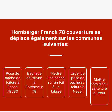
Hornberger Franck 78 couverture se
déplace également sur les communes
suivantes:
Pose de
Bâchage
Mettre
Urgence
bâche de
de toiture
une bache
pose de
Mettre
toiture à
à
sur un toit
bache sur
hors d'eau
Epone
Porcheville
à La
toiture à
sa toiture
78680
78
falaise
Nezel
à Issou