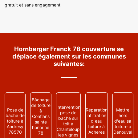
gratuit et sans engagement.
Hornberger Franck 78 couverture se
déplace également sur les communes
suivantes:
Bâchage
de toiture
Intervention
Pose de
Réparation
Mettre
à
pose de
bâche de
infiltration
hors
Conflans
bache sur
toiture à
d eau
d'eau sa
sainte
toit à
Andresy
toiture à
toiture à
honorine
Chanteloup
78570
Acheres
Denouval
78
les vignes