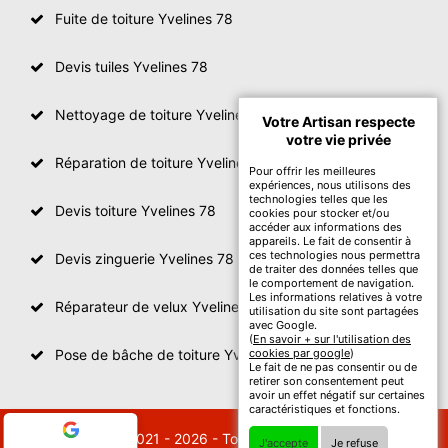
Fuite de toiture Yvelines 78
Devis tuiles Yvelines 78
Nettoyage de toiture Yvelines
Votre Artisan respecte
votre vie privée
Réparation de toiture Yvelines 78
Pour offrir les meilleures
expériences, nous utilisons des
technologies telles que les
Devis toiture Yvelines 78
cookies pour stocker et/ou
accéder aux informations des
appareils. Le fait de consentir à
ces technologies nous permettra
Devis zinguerie Yvelines 78
de traiter des données telles que
le comportement de navigation.
Les informations relatives à votre
Réparateur de velux Yvelines 78
utilisation du site sont partagées
avec Google.
(
En savoir + sur l'utilisation des
Pose de bâche de toiture Yvelines 78
cookies par google
)
Le fait de ne pas consentir ou de
retirer son consentement peut
avoir un effet négatif sur certaines
caractéristiques et fonctions.
© 2021 - 2026 - Tout droit réservé
J'accepte
Je refuse