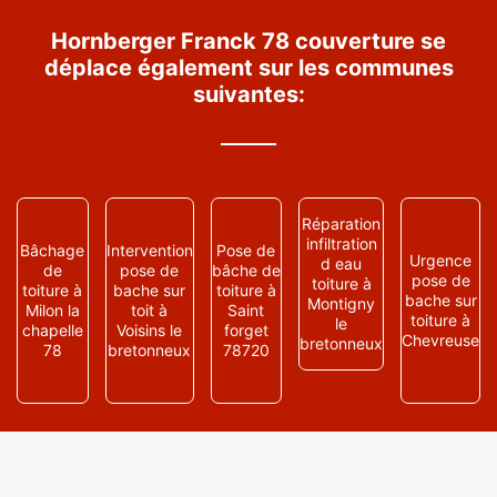
Hornberger Franck 78 couverture se
déplace également sur les communes
suivantes:
Réparation
infiltration
Bâchage
Intervention
Pose de
Urgence
d eau
de
pose de
bâche de
pose de
toiture à
toiture à
bache sur
toiture à
bache sur
Montigny
Milon la
toit à
Saint
toiture à
le
chapelle
Voisins le
forget
Chevreuse
bretonneux
78
bretonneux
78720