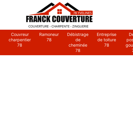
Couvreur
Ramoneur
Débistrage
Entreprise
D
charpentier
78
de
de toiture
po
78
cheminée
78
gou
78