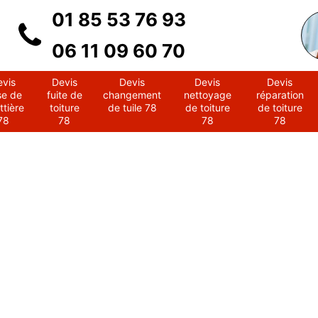
01 85 53 76 93
06 11 09 60 70
evis
Devis
Devis
Devis
Devis
se de
fuite de
changement
nettoyage
réparation
ttière
toiture
de tuile 78
de toiture
de toiture
78
78
78
78