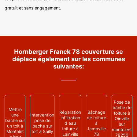
gratuit et sans engagement.
Hornberger Franck 78 couverture se
déplace également sur les communes
suivantes:
Pose de
bâche de
Mettre
Réparation
Bâchage
toiture à
une
Intervention
infiltration
de toiture
Oinville
bache sur
pose de
d eau
à
sur
un toit à
bache sur
toiture à
Jambville
montcient
Montalet
toit à Sailly
Lainville
78
78250
le bois