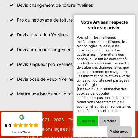
Devis changement de toiture Yvelines
Pro du nettoyage de toiture
Votre Artisan respecte
votre vie privée
Devis réparation Yvelines
Pour offrir les meilleures
expériences, nous utilisons des
technologies telles que les
Devis pro pour changement de toiture Yvelines
cookies pour stocker et/ou
accéder aux informations des
appareils. Le fait de consentir à
ces technologies nous permettra
Devis zingueur pro Yvelines
de traiter des données telles que
le comportement de navigation.
Les informations relatives à votre
Devis pose de velux Yvelines
utilisation du site sont partagées
avec Google.
(
En savoir + sur l'utilisation des
Mettre une bache sur un toit Yvelines
cookies par google
)
Le fait de ne pas consentir ou de
retirer son consentement peut
avoir un effet négatif sur certaines
caractéristiques et fonctions.
© 2021 - 2026 - Tout droit réservé
J'accepte
Je refuse
5.0
Mentions légales
|
Contactez-nous
Préférences
Lire nos
70
avis