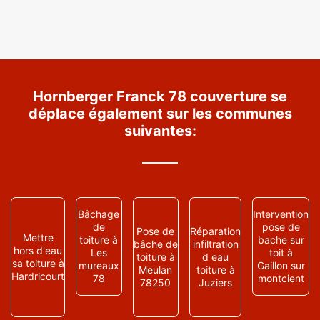
Hornberger Franck 78 couverture se
déplace également sur les communes
suivantes:
Bâchage
Intervention
de
pose de
Pose de
Réparation
Mettre
toiture à
bache sur
bâche de
infiltration
hors d'eau
Les
toit à
toiture à
d eau
sa toiture à
mureaux
Gaillon sur
Meulan
toiture à
Hardricourt
78
montcient
78250
Juziers