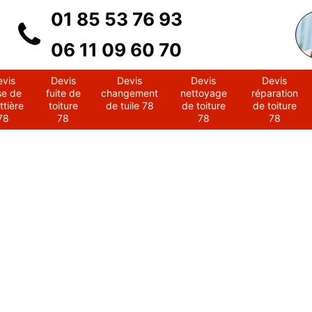
01 85 53 76 93
06 11 09 60 70
evis
Devis
Devis
Devis
Devis
se de
fuite de
changement
nettoyage
réparation
ttière
toiture
de tuile 78
de toiture
de toiture
78
78
78
78