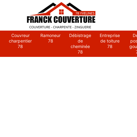
Couvreur
Ramoneur
Débistrage
Entreprise
D
charpentier
78
de
de toiture
po
78
cheminée
78
gou
78