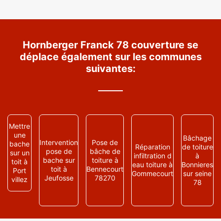
Hornberger Franck 78 couverture se
déplace également sur les communes
suivantes:
Mettre
une
Bâchage
Intervention
Pose de
bache
Réparation
de toiture
pose de
bâche de
sur un
infiltration d
à
bache sur
toiture à
toit à
eau toiture à
Bonnieres
toit à
Bennecourt
Port
Gommecourt
sur seine
Jeufosse
78270
villez
78