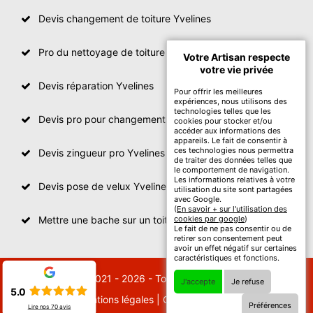
Devis changement de toiture Yvelines
Pro du nettoyage de toiture
Votre Artisan respecte
votre vie privée
Devis réparation Yvelines
Pour offrir les meilleures
expériences, nous utilisons des
technologies telles que les
Devis pro pour changement de toiture Yvelines
cookies pour stocker et/ou
accéder aux informations des
appareils. Le fait de consentir à
ces technologies nous permettra
Devis zingueur pro Yvelines
de traiter des données telles que
le comportement de navigation.
Les informations relatives à votre
Devis pose de velux Yvelines
utilisation du site sont partagées
avec Google.
(
En savoir + sur l'utilisation des
Mettre une bache sur un toit Yvelines
cookies par google
)
Le fait de ne pas consentir ou de
retirer son consentement peut
avoir un effet négatif sur certaines
caractéristiques et fonctions.
© 2021 - 2026 - Tout droit réservé
J'accepte
Je refuse
5.0
Mentions légales
|
Contactez-nous
Préférences
Lire nos
70
avis