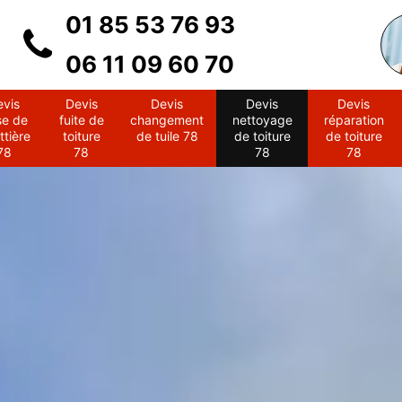
01 85 53 76 93
06 11 09 60 70
evis
Devis
Devis
Devis
Devis
se de
fuite de
changement
nettoyage
réparation
ttière
toiture
de tuile 78
de toiture
de toiture
78
78
78
78