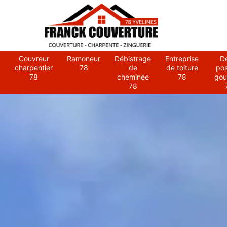
Couvreur
Ramoneur
Débistrage
Entreprise
D
charpentier
78
de
de toiture
po
78
cheminée
78
gou
78