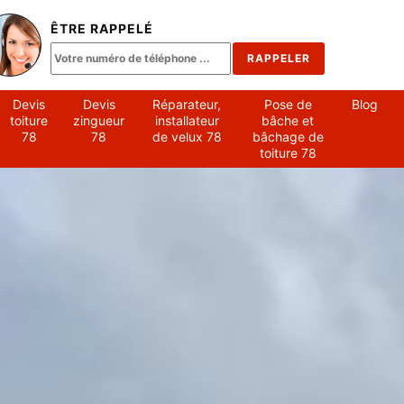
ÊTRE RAPPELÉ
Devis
Devis
Réparateur,
Pose de
Blog
toiture
zingueur
installateur
bâche et
78
78
de velux 78
bâchage de
toiture 78