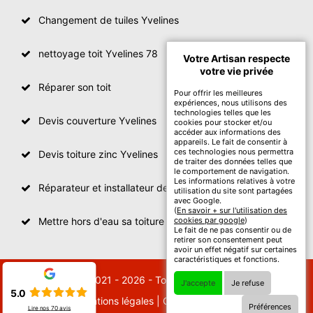
Changement de tuiles Yvelines
nettoyage toit Yvelines 78
Votre Artisan respecte
votre vie privée
Réparer son toit
Pour offrir les meilleures
expériences, nous utilisons des
technologies telles que les
Devis couverture Yvelines
cookies pour stocker et/ou
accéder aux informations des
appareils. Le fait de consentir à
ces technologies nous permettra
Devis toiture zinc Yvelines
de traiter des données telles que
le comportement de navigation.
Les informations relatives à votre
Réparateur et installateur de fenetre de toit Yvelines
utilisation du site sont partagées
avec Google.
(
En savoir + sur l'utilisation des
Mettre hors d'eau sa toiture Yvelines
cookies par google
)
Le fait de ne pas consentir ou de
retirer son consentement peut
avoir un effet négatif sur certaines
caractéristiques et fonctions.
© 2021 - 2026 - Tout droit réservé
J'accepte
Je refuse
5.0
Mentions légales
|
Contactez-nous
Préférences
Lire nos
70
avis