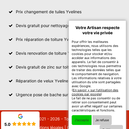
Prix changement de tuiles Yvelines
Devis gratuit pour nettoyage toiture Yvelines
Votre Artisan respecte
votre vie privée
Prix réparation de toiture Yvelines
Pour offrir les meilleures
expériences, nous utilisons des
technologies telles que les
Devis renovation de toiture Yvelines
cookies pour stocker et/ou
accéder aux informations des
appareils. Le fait de consentir à
ces technologies nous permettra
Devis gratuit de zinc sur toiture
de traiter des données telles que
le comportement de navigation.
Les informations relatives à votre
Réparation de velux Yvelines
utilisation du site sont partagées
avec Google.
(
En savoir + sur l'utilisation des
Urgence pose de bache sur toiture Yvelines
cookies par google
)
Le fait de ne pas consentir ou de
retirer son consentement peut
avoir un effet négatif sur certaines
caractéristiques et fonctions.
© 2021 - 2026 - Tout droit réservé
J'accepte
Je refuse
5.0
Mentions légales
|
Contactez-nous