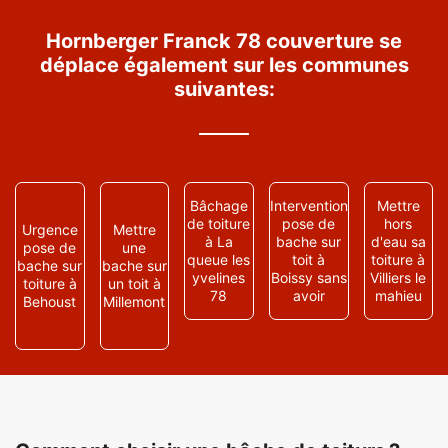
Hornberger Franck 78 couverture se
déplace également sur les communes
suivantes:
Bâchage
Intervention
Mettre
de toiture
pose de
hors
Urgence
Mettre
à La
bache sur
d'eau sa
pose de
une
queue les
toit à
toiture à
bache sur
bache sur
yvelines
Boissy sans
Villiers le
toiture à
un toit à
78
avoir
mahieu
Behoust
Millemont