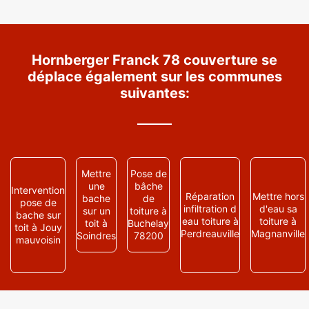
Hornberger Franck 78 couverture se
déplace également sur les communes
suivantes:
Mettre
Pose de
une
bâche
Intervention
Réparation
Mettre hors
bache
de
pose de
infiltration d
d'eau sa
sur un
toiture à
bache sur
eau toiture à
toiture à
toit à
Buchelay
toit à Jouy
Perdreauville
Magnanville
Soindres
78200
mauvoisin