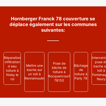
Hornberger Franck 78 couverture se
déplace également sur les communes
suivantes:
Réparation
Intervent
infiltration
pose d
Pose de
Mettre une
Bâchage
d eau
bache s
bâche de
bache sur
de
toiture à
toit à
toiture à
un toit à
toiture à
Noisy le
Fontenay
Rocquencourt
Rennemoulin
Parly 78
roi
fleury
78150