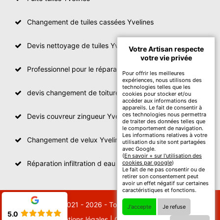
Changement de tuiles cassées Yvelines
Devis nettoyage de tuiles Yvelines
Votre Artisan respecte
votre vie privée
Professionnel pour le réparation de toit Yvelines
Pour offrir les meilleures
expériences, nous utilisons des
technologies telles que les
devis changement de toiture Yvelines
cookies pour stocker et/ou
accéder aux informations des
appareils. Le fait de consentir à
ces technologies nous permettra
Devis couvreur zingueur Yvelines
de traiter des données telles que
le comportement de navigation.
Les informations relatives à votre
Changement de velux Yvelines
utilisation du site sont partagées
avec Google.
(
En savoir + sur l'utilisation des
Réparation infiltration d eau toiture Yvelines
cookies par google
)
Le fait de ne pas consentir ou de
retirer son consentement peut
avoir un effet négatif sur certaines
caractéristiques et fonctions.
© 2021 - 2026 - Tout droit réservé
J'accepte
Je refuse
5.0
Mentions légales
|
Contactez-nous