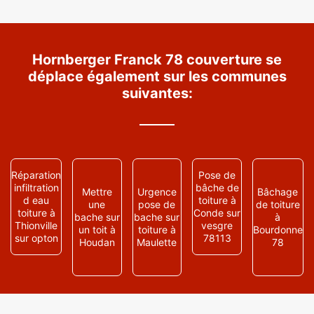
Hornberger Franck 78 couverture se
déplace également sur les communes
suivantes:
Réparation
Pose de
infiltration
bâche de
Mettre
Urgence
Bâchage
d eau
toiture à
une
pose de
de toiture
toiture à
Conde sur
bache sur
bache sur
à
Thionville
vesgre
un toit à
toiture à
Bourdonne
sur opton
78113
Houdan
Maulette
78