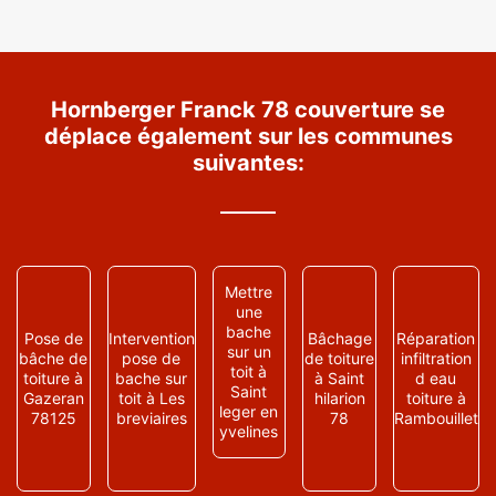
Hornberger Franck 78 couverture se
déplace également sur les communes
suivantes:
Mettre
une
bache
Pose de
Intervention
Bâchage
Réparation
sur un
bâche de
pose de
de toiture
infiltration
toit à
toiture à
bache sur
à Saint
d eau
Saint
Gazeran
toit à Les
hilarion
toiture à
leger en
78125
breviaires
78
Rambouillet
yvelines