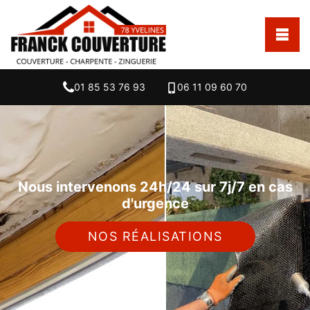
01 85 53 76 93
06 11 09 60 70
Nous intervenons 24h/24 sur 7j/7 en cas
d'urgence
NOS RÉALISATIONS