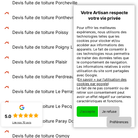
Devis fuite de toiture Porcheville
Votre Artisan respecte
Devis fuite de toiture Ponthevrard
votre vie privée
Pour offrir les meilleures
Devis fuite de toiture Poissy
expériences, nous utilisons des
technologies telles que les
cookies pour stocker et/ou
accéder aux informations des
Devis fuite de toiture Poigny La Foret
appareils. Le fait de consentir à
ces technologies nous permettra
de traiter des données telles que
Devis fuite de toiture Plaisir
le comportement de navigation.
Les informations relatives à votre
utilisation du site sont partagées
avec Google.
Devis fuite de toiture Perdreauville
(
En savoir + sur l'utilisation des
cookies par google
)
Le fait de ne pas consentir ou de
Devis fuite de toiture Le Perray En Yvelines
retirer son consentement peut
avoir un effet négatif sur certaines
caractéristiques et fonctions.
Devis fuite de toiture Le Pecq
J'accepte
Je refuse
5.0
Devis fuite de toiture Paray Douaville
Préférences
Lire nos
70
avis
Devis fuite de toiture Osmoy