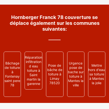
Hornberger Franck 78 couverture se
déplace également sur les communes
suivantes:
Réparation
infiltration
Bâchage
Urgence
Pose de
Mettre
d eau
de toiture
pose de
bâche de
hors d'eau
toiture à
à
bache sur
toiture à
sa toiture
Saint
Fontenay
toiture à
Limay
à Mantes
martin la
saint pere
Mantes la
78520
la jolie
garenne
78
ville