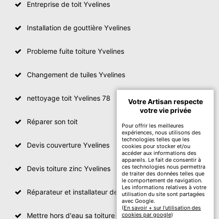
Entreprise de toit Yvelines
Installation de gouttière Yvelines
Probleme fuite toiture Yvelines
Changement de tuiles Yvelines
nettoyage toit Yvelines 78
Votre Artisan respecte
votre vie privée
Réparer son toit
Pour offrir les meilleures
expériences, nous utilisons des
technologies telles que les
Devis couverture Yvelines
cookies pour stocker et/ou
accéder aux informations des
appareils. Le fait de consentir à
ces technologies nous permettra
Devis toiture zinc Yvelines
de traiter des données telles que
le comportement de navigation.
Les informations relatives à votre
Réparateur et installateur de fenetre de toit Yvelines
utilisation du site sont partagées
avec Google.
(
En savoir + sur l'utilisation des
Mettre hors d'eau sa toiture Yvelines
cookies par google
)