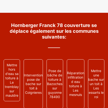
Hornberger Franck 78 couverture se
déplace également sur les communes
suivantes:
Mettre
hors
Pose de
Mettre
Réparation
d'eau sa
Intervention
bâche de
une
infiltration
toiture à
pose de
toiture à
bache sur
d eau
Le
bache sur
Bazoches
un toit à
toiture à
tremblay
toit à
sur
Les
Les
sur
Coignieres
guyonne
essarts le
mesnuls
mauldre
78490
roi