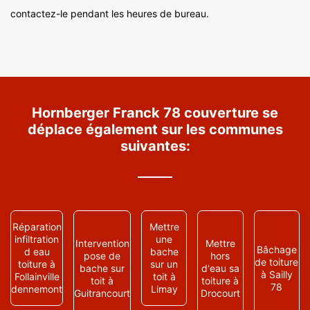
contactez-le pendant les heures de bureau.
Hornberger Franck 78 couverture se
déplace également sur les communes
suivantes:
Réparation
Mettre
infiltration
une
Intervention
Mettre
Bâchage
d eau
bache
pose de
hors
de toiture
toiture à
sur un
bache sur
d'eau sa
à Sailly
Follainville
toit à
toit à
toiture à
78
dennemont
Limay
Guitrancourt
Drocourt