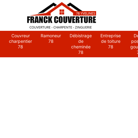
Couvreur
Ramoneur
Débistrage
Entreprise
D
charpentier
78
de
de toiture
po
78
cheminée
78
gou
78