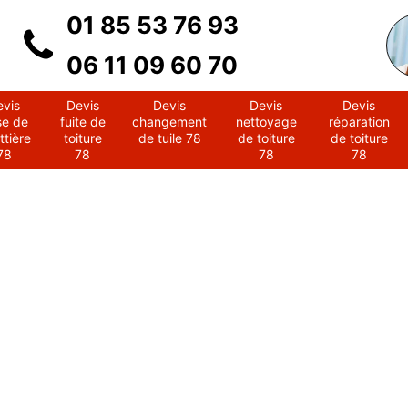
01 85 53 76 93
06 11 09 60 70
evis
Devis
Devis
Devis
Devis
se de
fuite de
changement
nettoyage
réparation
ttière
toiture
de tuile 78
de toiture
de toiture
78
78
78
78