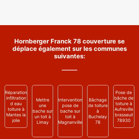
Hornberger Franck 78 couverture se
déplace également sur les communes
suivantes:
Réparation
Pose de
infiltration
bâche de
Mettre
Intervention
Bâchage
d eau
toiture à
une
pose de
de toiture
toiture à
Aufreville
bache sur
bache sur
à
Mantes la
brasseuil
un toit à
toit à
Buchelay
jolie
78930
Limay
Magnanville
78