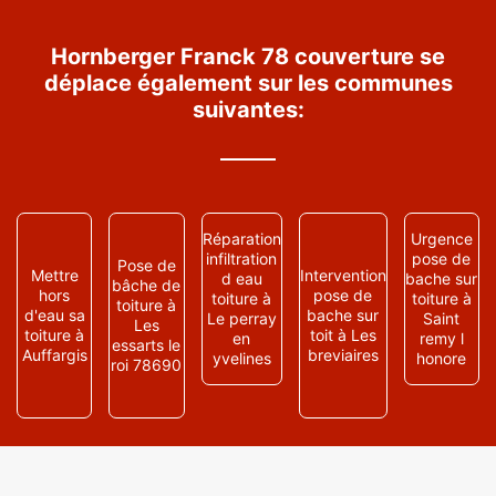
Hornberger Franck 78 couverture se
déplace également sur les communes
suivantes:
Réparation
Urgence
infiltration
pose de
Pose de
Mettre
Intervention
d eau
bache sur
bâche de
hors
pose de
toiture à
toiture à
toiture à
d'eau sa
bache sur
Le perray
Saint
Les
toiture à
toit à Les
en
remy l
essarts le
Auffargis
breviaires
yvelines
honore
roi 78690