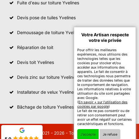
Fuite d'eau sur toiture Yvelines
Devis pose de tuiles Yvelines
Demoussage de toiture Yvelines
Votre Artisan respecte
votre vie privée
Réparation de toit
Pour offrir les meilleures
expériences, nous utilisons des
technologies telles que les
Devis toit Yvelines
cookies pour stocker et/ou
accéder aux informations des
appareils. Le fait de consentir à
ces technologies nous permettra
Devis zinc sur toiture Yvelines
de traiter des données telles que
le comportement de navigation.
Les informations relatives à votre
Installateur de velux Yvelines
utilisation du site sont partagées
avec Google.
(
En savoir + sur l'utilisation des
Bâchage de toiture Yvelines
cookies par google
)
Le fait de ne pas consentir ou de
retirer son consentement peut
avoir un effet négatif sur certaines
caractéristiques et fonctions.
© 2021 - 2026 - Tout droit réservé
J'accepte
Je refuse