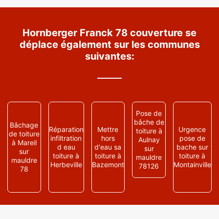
Hornberger Franck 78 couverture se
déplace également sur les communes
suivantes:
Pose de
bâche de
Bâchage
Réparation
Mettre
Urgence
toiture à
de toiture
infiltration
hors
pose de
Aulnay
à Mareil
d eau
d'eau sa
bache sur
sur
sur
toiture à
toiture à
toiture à
mauldre
mauldre
Herbeville
Bazemont
Montainville
78126
78