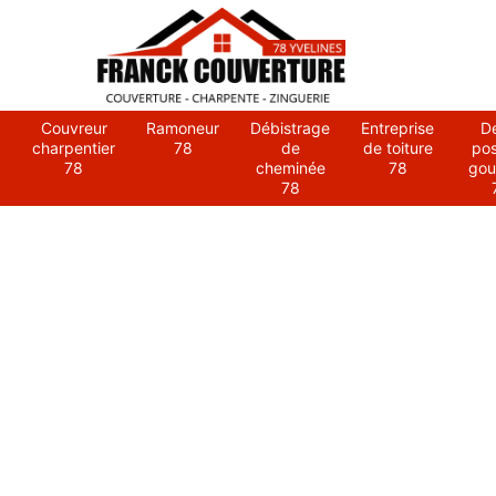
Couvreur
Ramoneur
Débistrage
Entreprise
D
charpentier
78
de
de toiture
po
78
cheminée
78
gou
78