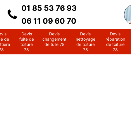
01 85 53 76 93
06 11 09 60 70
evis
Devis
Devis
Devis
Devis
se de
fuite de
changement
nettoyage
réparation
ttière
toiture
de tuile 78
de toiture
de toiture
78
78
78
78