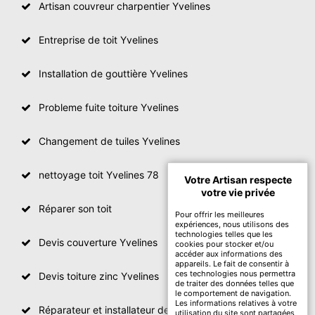
Artisan couvreur charpentier Yvelines
Entreprise de toit Yvelines
Installation de gouttière Yvelines
Probleme fuite toiture Yvelines
Changement de tuiles Yvelines
nettoyage toit Yvelines 78
Votre Artisan respecte
votre vie privée
Réparer son toit
Pour offrir les meilleures
expériences, nous utilisons des
technologies telles que les
Devis couverture Yvelines
cookies pour stocker et/ou
accéder aux informations des
appareils. Le fait de consentir à
ces technologies nous permettra
Devis toiture zinc Yvelines
de traiter des données telles que
le comportement de navigation.
Les informations relatives à votre
Réparateur et installateur de fenetre de toit Yvelines
utilisation du site sont partagées