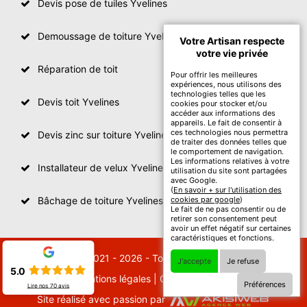
Devis pose de tuiles Yvelines
Demoussage de toiture Yvelines
Votre Artisan respecte
votre vie privée
Réparation de toit
Pour offrir les meilleures
expériences, nous utilisons des
technologies telles que les
Devis toit Yvelines
cookies pour stocker et/ou
accéder aux informations des
appareils. Le fait de consentir à
ces technologies nous permettra
Devis zinc sur toiture Yvelines
de traiter des données telles que
le comportement de navigation.
Les informations relatives à votre
Installateur de velux Yvelines
utilisation du site sont partagées
avec Google.
(
En savoir + sur l'utilisation des
Bâchage de toiture Yvelines
cookies par google
)
Le fait de ne pas consentir ou de
retirer son consentement peut
avoir un effet négatif sur certaines
caractéristiques et fonctions.
© 2021 - 2026 - Tout droit réservé
J'accepte
Je refuse
5.0
Mentions légales
|
Contactez-nous
Préférences
Lire nos
70
avis
Site réalisé avec passion par