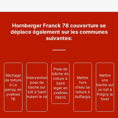
Hornberger Franck 78 couverture se
déplace également sur les communes
suivantes:
Pose de
bâche de
Bâchage
Mettre
Intervention
Mettre
toiture à
de toiture
une
pose de
hors
Saint
à Le
bache sur
bache sur
d'eau sa
leger en
perray en
un toit à
toit à Saint
toiture à
yvelines
yvelines
Poigny la
hubert le roi
Auffargis
78610
78
foret