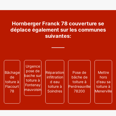
Hornberger Franck 78 couverture se
déplace également sur les communes
suivantes:
Urgence
pose de
Bâchage
Réparation
Pose de
Mettre
bache sur
de
infiltration
bâche de
hors
toiture à
toiture à
d eau
toiture à
d'eau sa
Fontenay
Flacourt
toiture à
Perdreauville
toiture à
mauvoisin
78
Soindres
78200
Menerville