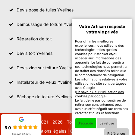
Devis pose de tuiles Yvelines
Demoussage de toiture Yvelines
Votre Artisan respecte
votre vie privée
Réparation de toit
Pour offrir les meilleures
expériences, nous utilisons des
technologies telles que les
Devis toit Yvelines
cookies pour stocker et/ou
accéder aux informations des
appareils. Le fait de consentir à
ces technologies nous permettra
Devis zinc sur toiture Yvelines
de traiter des données telles que
le comportement de navigation.
Les informations relatives à votre
Installateur de velux Yvelines
utilisation du site sont partagées
avec Google.
(
En savoir + sur l'utilisation des
Bâchage de toiture Yvelines
cookies par google
)
Le fait de ne pas consentir ou de
retirer son consentement peut
avoir un effet négatif sur certaines
caractéristiques et fonctions.
© 2021 - 2026 - Tout droit réservé
J'accepte
Je refuse
5.0
Mentions légales
|
Contactez-nous
Préférences
Lire nos
70
avis