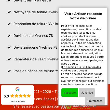
Devis tuiles Yvelines 78
Nettoyage de toiture Yvelines
Votre Artisan respecte
votre vie privée
Réparation de toiture Yvelines 78
Pour offrir les meilleures
expériences, nous utilisons des
technologies telles que les
Devis toiture Yvelines 78
cookies pour stocker et/ou
accéder aux informations des
appareils. Le fait de consentir à
ces technologies nous permettra
Devis zinguerie Yvelines 78
de traiter des données telles que
le comportement de navigation.
Les informations relatives à votre
Réparateur de velux Yvelines 78
utilisation du site sont partagées
avec Google.
(
En savoir + sur l'utilisation des
Pose de bâche de toiture Yvelines 78
cookies par google
)
Le fait de ne pas consentir ou de
retirer son consentement peut
avoir un effet négatif sur certaines
caractéristiques et fonctions.
© 2021 - 2026 - Tout droit réservé
J'accepte
Je refuse
5.0
Mentions légales
|
Contactez-nous
Préférences
Lire nos
70
avis
Site réalisé avec passion par