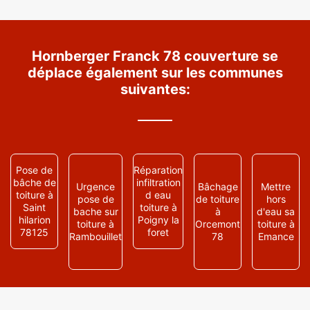
Hornberger Franck 78 couverture se
déplace également sur les communes
suivantes:
Pose de
Réparation
bâche de
infiltration
Urgence
Bâchage
Mettre
toiture à
d eau
pose de
de toiture
hors
Saint
toiture à
bache sur
à
d'eau sa
hilarion
Poigny la
toiture à
Orcemont
toiture à
78125
foret
Rambouillet
78
Emance