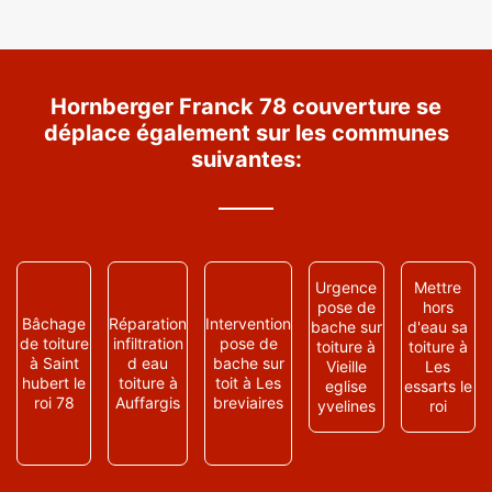
Hornberger Franck 78 couverture se
déplace également sur les communes
suivantes:
Urgence
Mettre
pose de
hors
Bâchage
Réparation
Intervention
bache sur
d'eau sa
de toiture
infiltration
pose de
toiture à
toiture à
à Saint
d eau
bache sur
Vieille
Les
hubert le
toiture à
toit à Les
eglise
essarts le
roi 78
Auffargis
breviaires
yvelines
roi