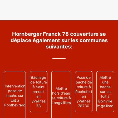
Hornberger Franck 78 couverture se
déplace également sur les communes
suivantes:
Bâchage
Pose de
Mettre
de toiture
bâche de
une
Intervention
à Saint
toiture à
bache
Mettre
pose de
arnoult
Rochefort
sur un
hors d'eau
bache sur
en
en
toit à
sa toiture à
toit à
yvelines
yvelines
Boinville
Longvilliers
Ponthevrard
78
78730
le gaillard