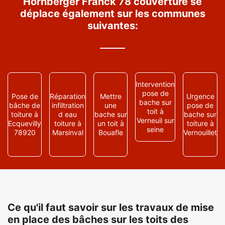
Hornberger Franck 78 couverture se
déplace également sur les communes
suivantes:
Intervention
pose de
Pose de
Réparation
Mettre
Urgence
bache sur
bâche de
infiltration
une
pose de
toit à
toiture à
d eau
bache sur
bache sur
Verneuil sur
Ecquevilly
toiture à
un toit à
toiture à
seine
78920
Marsinval
Bouafle
Vernouillet
Ce qu'il faut savoir sur les travaux de mise
en place des bâches sur les toits des