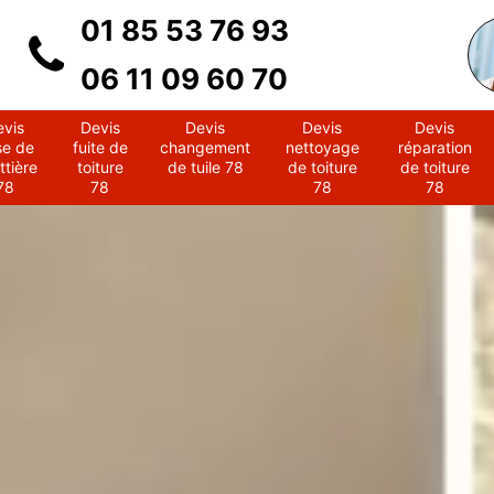
01 85 53 76 93
06 11 09 60 70
evis
Devis
Devis
Devis
Devis
se de
fuite de
changement
nettoyage
réparation
ttière
toiture
de tuile 78
de toiture
de toiture
78
78
78
78