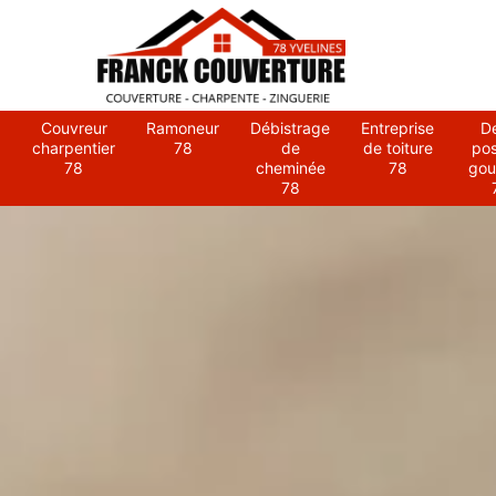
Couvreur
Ramoneur
Débistrage
Entreprise
D
charpentier
78
de
de toiture
po
78
cheminée
78
gou
78