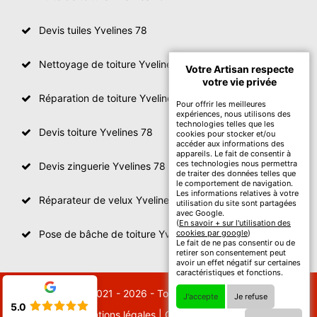
Devis tuiles Yvelines 78
Nettoyage de toiture Yvelines
Votre Artisan respecte
votre vie privée
Réparation de toiture Yvelines 78
Pour offrir les meilleures
expériences, nous utilisons des
technologies telles que les
Devis toiture Yvelines 78
cookies pour stocker et/ou
accéder aux informations des
appareils. Le fait de consentir à
ces technologies nous permettra
Devis zinguerie Yvelines 78
de traiter des données telles que
le comportement de navigation.
Les informations relatives à votre
Réparateur de velux Yvelines 78
utilisation du site sont partagées
avec Google.
(
En savoir + sur l'utilisation des
Pose de bâche de toiture Yvelines 78
cookies par google
)
Le fait de ne pas consentir ou de
retirer son consentement peut
avoir un effet négatif sur certaines
caractéristiques et fonctions.
© 2021 - 2026 - Tout droit réservé
J'accepte
Je refuse
5.0
Mentions légales
|
Contactez-nous