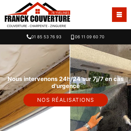
01 85 53 76 93
06 11 09 60 70
Nous intervenons 24h/24 sur 7j/7 en cas
d'urgence
NOS RÉALISATIONS