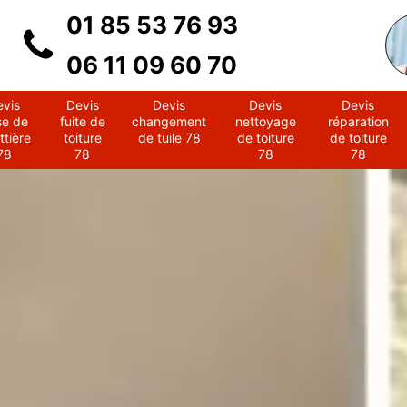
01 85 53 76 93
06 11 09 60 70
evis
Devis
Devis
Devis
Devis
se de
fuite de
changement
nettoyage
réparation
ttière
toiture
de tuile 78
de toiture
de toiture
78
78
78
78