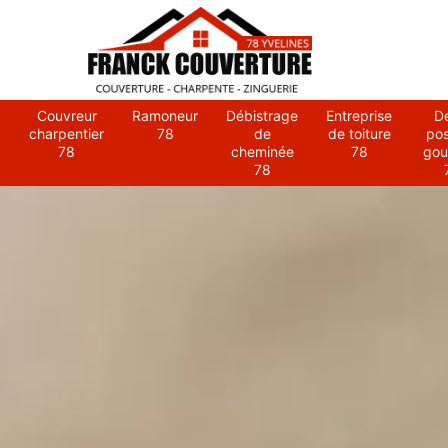
Couvreur
Ramoneur
Débistrage
Entreprise
D
charpentier
78
de
de toiture
po
78
cheminée
78
gou
78