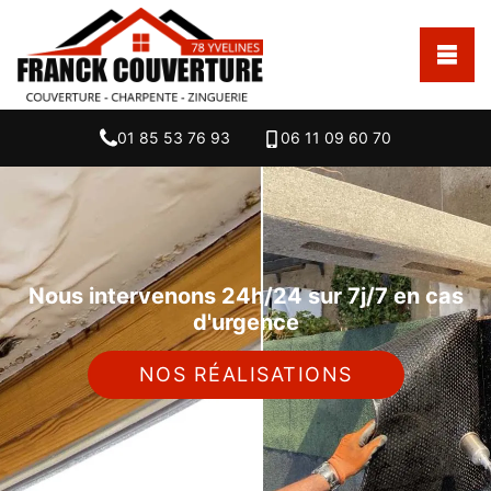
01 85 53 76 93
06 11 09 60 70
Nous intervenons 24h/24 sur 7j/7 en cas
d'urgence
NOS RÉALISATIONS