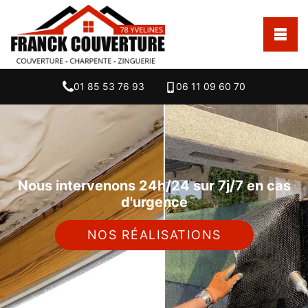
01 85 53 76 93
06 11 09 60 70
Nous intervenons 24h/24 sur 7j/7 en cas
d'urgence
NOS RÉALISATIONS