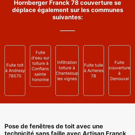
Hornberger Franck 78 couverture se
déplace également sur les communes
suivantes:
Fuite
d'eau sur
Infiltration
Fuite
toiture à
Fuite toit
Fuite tuile
toiture à
couverture
Conflans
à Andresy
à Acheres
Chanteloup
à
sainte
78570
78
les vignes
Denouval
honorine
Pose de fenêtres de toit avec une
technicité sans faille avec Artisan Franck