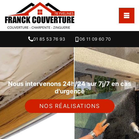
01 85 53 76 93
06 11 09 60 70
Nous intervenons 24h/24 sur 7j/7 en cas
d'urgence
NOS RÉALISATIONS