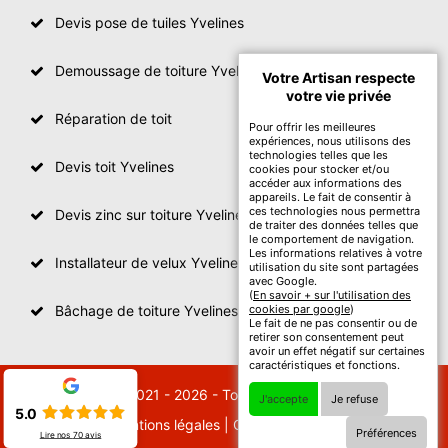
Devis pose de tuiles Yvelines
Demoussage de toiture Yvelines
Votre Artisan respecte
votre vie privée
Réparation de toit
Pour offrir les meilleures
expériences, nous utilisons des
technologies telles que les
Devis toit Yvelines
cookies pour stocker et/ou
accéder aux informations des
appareils. Le fait de consentir à
ces technologies nous permettra
Devis zinc sur toiture Yvelines
de traiter des données telles que
le comportement de navigation.
Les informations relatives à votre
Installateur de velux Yvelines
utilisation du site sont partagées
avec Google.
(
En savoir + sur l'utilisation des
Bâchage de toiture Yvelines
cookies par google
)
Le fait de ne pas consentir ou de
retirer son consentement peut
avoir un effet négatif sur certaines
caractéristiques et fonctions.
© 2021 - 2026 - Tout droit réservé
J'accepte
Je refuse
5.0
Mentions légales
|
Contactez-nous
Préférences
Lire nos
70
avis