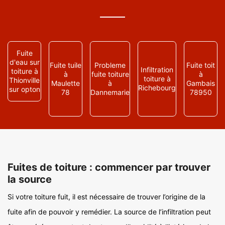
Fuite
d'eau sur
Fuite tuile
Probleme
Fuite toit
Infiltration
toiture à
à
fuite toiture
à
toiture à
Thionville
Maulette
à
Gambais
Richebourg
sur opton
78
Dannemarie
78950
Fuites de toiture : commencer par trouver
la source
Si votre toiture fuit, il est nécessaire de trouver l’origine de la
fuite afin de pouvoir y remédier. La source de l’infiltration peut