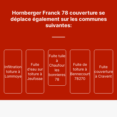
Hornberger Franck 78 couverture se
déplace également sur les communes
suivantes:
Fuite tuile
à
Fuite
Fuite de
Chaufour
Infiltration
Fuite
d'eau sur
toiture à
les
toiture à
couverture
toiture à
Bennecourt
bonnieres
Lommoye
à Cravent
Jeufosse
78270
78