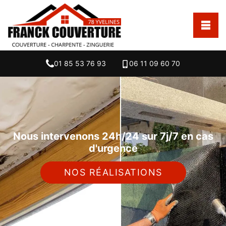
01 85 53 76 93
06 11 09 60 70
Nous intervenons 24h/24 sur 7j/7 en cas
d'urgence
NOS RÉALISATIONS