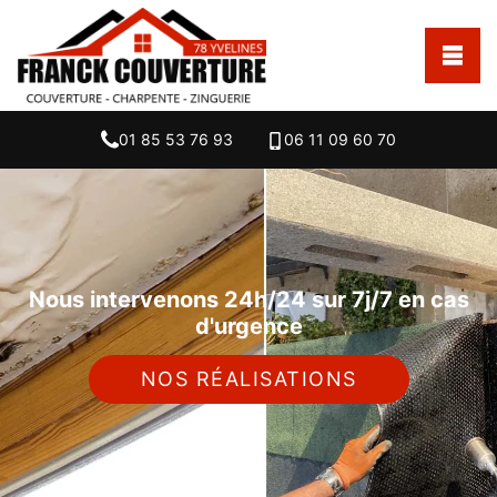
01 85 53 76 93
06 11 09 60 70
Nous intervenons 24h/24 sur 7j/7 en cas
d'urgence
NOS RÉALISATIONS