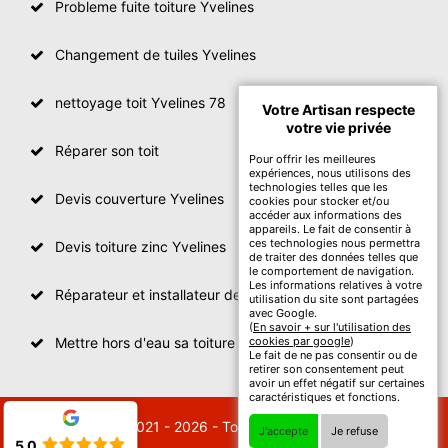
Probleme fuite toiture Yvelines
Changement de tuiles Yvelines
nettoyage toit Yvelines 78
Votre Artisan respecte
votre vie privée
Réparer son toit
Pour offrir les meilleures
expériences, nous utilisons des
technologies telles que les
Devis couverture Yvelines
cookies pour stocker et/ou
accéder aux informations des
appareils. Le fait de consentir à
ces technologies nous permettra
Devis toiture zinc Yvelines
de traiter des données telles que
le comportement de navigation.
Les informations relatives à votre
Réparateur et installateur de fenetre de toit Yvelines
utilisation du site sont partagées
avec Google.
(
En savoir + sur l'utilisation des
Mettre hors d'eau sa toiture Yvelines
cookies par google
)
Le fait de ne pas consentir ou de
retirer son consentement peut
avoir un effet négatif sur certaines
caractéristiques et fonctions.
© 2021 - 2026 - Tout droit réservé
J'accepte
Je refuse
5.0