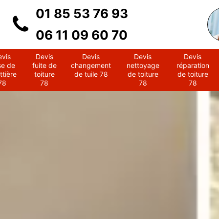
01 85 53 76 93
06 11 09 60 70
evis
Devis
Devis
Devis
Devis
se de
fuite de
changement
nettoyage
réparation
ttière
toiture
de tuile 78
de toiture
de toiture
78
78
78
78