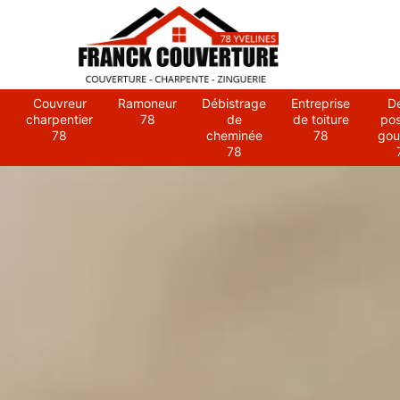
Couvreur
Ramoneur
Débistrage
Entreprise
D
charpentier
78
de
de toiture
po
78
cheminée
78
gou
78