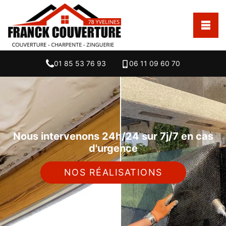
01 85 53 76 93
06 11 09 60 70
Nous intervenons 24h/24 sur 7j/7 en cas
d'urgence
NOS RÉALISATIONS