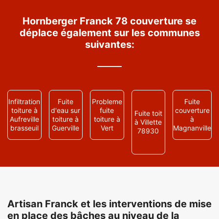
Hornberger Franck 78 couverture se
déplace également sur les communes
suivantes:
Infiltration
Fuite
Probleme
Fuite
toiture à
d'eau sur
fuite
couverture
Fuite toit
Aufreville
toiture à
toiture à
à
à Villette
brasseuil
Guerville
Vert
Magnanville
78930
Artisan Franck et les interventions de mise
en place des bâches au niveau de la