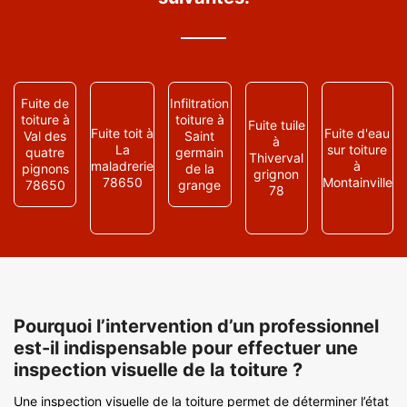
Fuite de
Infiltration
toiture à
toiture à
Fuite tuile
Fuite toit à
Fuite d'eau
Val des
Saint
à
La
sur toiture
quatre
germain
Thiverval
maladrerie
à
pignons
de la
grignon
78650
Montainville
78650
grange
78
Pourquoi l’intervention d’un professionnel
est-il indispensable pour effectuer une
inspection visuelle de la toiture ?
Une inspection visuelle de la toiture permet de déterminer l’état