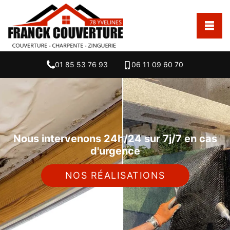
01 85 53 76 93
06 11 09 60 70
Nous intervenons 24h/24 sur 7j/7 en cas
d'urgence
NOS RÉALISATIONS