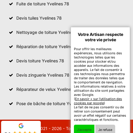
Fuite de toiture Yvelines 78
Devis tuiles Yvelines 78
Nettoyage de toiture Yvelines
Votre Artisan respecte
votre vie privée
Réparation de toiture Yvelines 78
Pour offrir les meilleures
expériences, nous utilisons des
technologies telles que les
Devis toiture Yvelines 78
cookies pour stocker et/ou
accéder aux informations des
appareils. Le fait de consentir à
ces technologies nous permettra
Devis zinguerie Yvelines 78
de traiter des données telles que
le comportement de navigation.
Les informations relatives à votre
Réparateur de velux Yvelines 78
utilisation du site sont partagées
avec Google.
(
En savoir + sur l'utilisation des
Pose de bâche de toiture Yvelines 78
cookies par google
)
Le fait de ne pas consentir ou de
retirer son consentement peut
avoir un effet négatif sur certaines
caractéristiques et fonctions.
© 2021 - 2026 - Tout droit réservé
J'accepte
Je refuse